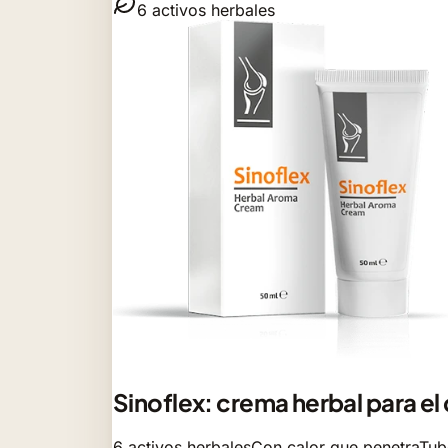
6 activos herbales
Sinoflex: crema herbal para el
6 activos herbales
Con calor que penetra
Tub