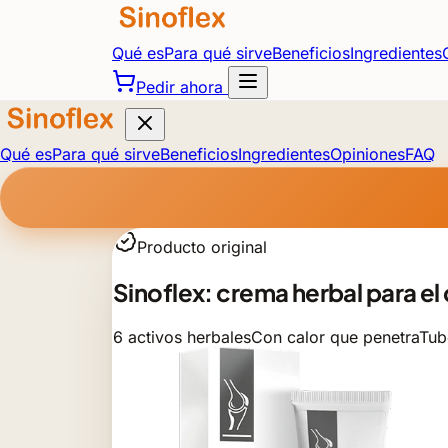
Qué es
Para qué sirve
Beneficios
Ingredientes
Pedir ahora
Qué es
Para qué sirve
Beneficios
Ingredientes
Opiniones
FAQ
Producto original
Sinoflex: crema herbal para el
6 activos herbales
Con calor que penetra
Tub