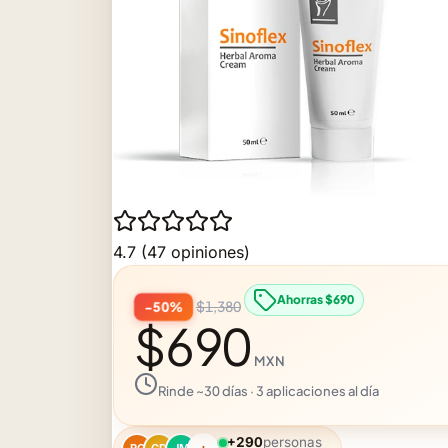
4.7
(47 opiniones)
Ahorras $690
$1,380
−50%
$690
MXN
Rinde ~30 días · 3 aplicaciones al día
+290
personas