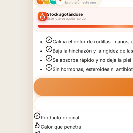
+
RG
CD
JM
la pidieron este mes
Stock agotándose
Este lote se agota rápido
Calma el dolor de rodillas, manos, 
Baja la hinchazón y la rigidez de las
Se absorbe rápido y no deja la piel
Sin hormonas, esteroides ni antibiót
Producto original
Calor que penetra