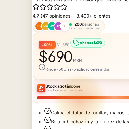
4.7
(47 opiniones) · 8,400+ clientes
+290
personas
+
RG
CD
JM
TN
la pidieron este mes
Ahorras $690
$1,380
−50%
$690
MXN
Rinde ~30 días · 3 aplicaciones al día
Stock agotándose
Este lote se agota rápido
Calma el dolor de rodillas, manos, 
Baja la hinchazón y la rigidez de las