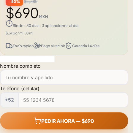
$1,380
−50%
$690
MXN
Rinde ~30 días · 3 aplicaciones al día
$14 por ml
·
50 ml
Envío rápido
Pago al recibir
Garantía 14 días
Nombre completo
Teléfono (celular)
+52
PEDIR AHORA — $690