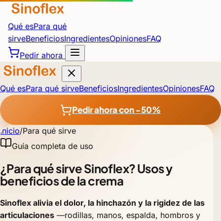
Qué es
Para qué
sirve
Beneficios
Ingredientes
Opiniones
FAQ
Pedir ahora
Qué es
Para qué sirve
Beneficios
Ingredientes
Opiniones
FAQ
Pedir ahora con −50%
Inicio
/
Para qué sirve
Guía completa de uso
¿Para qué sirve Sinoflex? Usos y
beneficios de la crema
Sinoflex alivia el dolor, la hinchazón y la rigidez de las
articulaciones
—rodillas, manos, espalda, hombros y