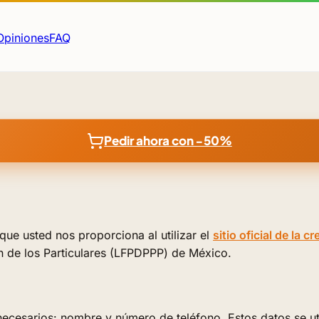
Opiniones
FAQ
Pedir ahora con −50%
que usted nos proporciona al utilizar el
sitio oficial de la c
n de los Particulares (LFPDPPP) de México.
cesarios: nombre y número de teléfono. Estos datos se util