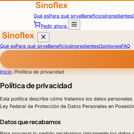
Qué es
Para qué sirve
Beneficios
Ingredientes
Pedir ahora
Qué es
Para qué sirve
Beneficios
Ingredientes
Opiniones
FAQ
Inicio
/
Política de privacidad
Política de privacidad
Esta política describe cómo tratamos los datos personales 
Ley Federal de Protección de Datos Personales en Posesió
Datos que recabamos
Para procesar tu pedido recabamos únicamente los datos ne