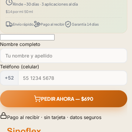
Rinde ~30 días · 3 aplicaciones al día
$14 por ml
·
50 ml
Envío rápido
Pago al recibir
Garantía 14 días
Nombre completo
Teléfono (celular)
+52
PEDIR AHORA — $690
Pago al recibir · sin tarjeta · datos seguros