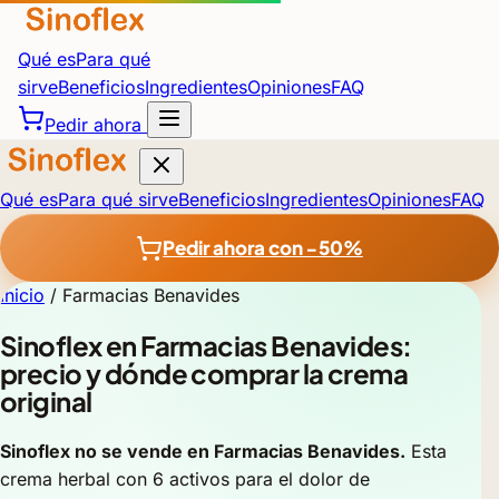
Qué es
Para qué
sirve
Beneficios
Ingredientes
Opiniones
FAQ
Pedir ahora
Qué es
Para qué sirve
Beneficios
Ingredientes
Opiniones
FAQ
Pedir ahora con −50%
Inicio
/
Farmacias Benavides
Sinoflex en Farmacias Benavides:
precio y dónde comprar la crema
original
Sinoflex no se vende en Farmacias Benavides.
Esta
crema herbal con 6 activos para el dolor de