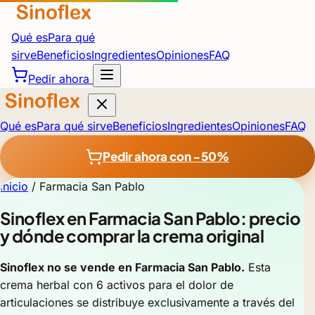
Qué es
Para qué
sirve
Beneficios
Ingredientes
Opiniones
FAQ
Pedir ahora
Qué es
Para qué sirve
Beneficios
Ingredientes
Opiniones
FAQ
Pedir ahora con −50%
Inicio
/
Farmacia San Pablo
Sinoflex en Farmacia San Pablo: precio
y dónde comprar la crema original
Sinoflex no se vende en Farmacia San Pablo.
Esta
crema herbal con 6 activos para el dolor de
articulaciones se distribuye exclusivamente a través del