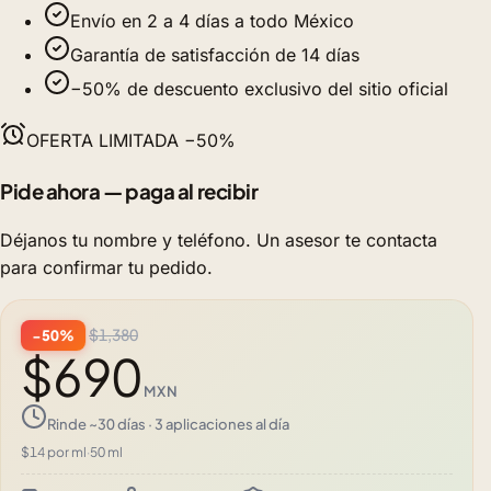
Envío en 2 a 4 días a todo México
Garantía de satisfacción de 14 días
−50% de descuento exclusivo del sitio oficial
OFERTA LIMITADA −50%
Pide ahora — paga al recibir
Déjanos tu nombre y teléfono. Un asesor te contacta
para confirmar tu pedido.
$1,380
−50%
$690
MXN
Rinde ~30 días · 3 aplicaciones al día
$14 por ml
·
50 ml